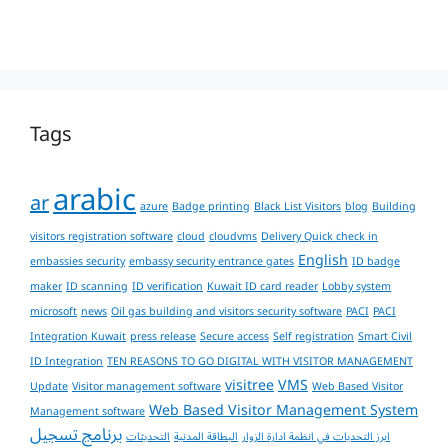
Tags
arabic
ar
azure
Badge printing
Black List Visitors
blog
Building
visitors registration software
cloud
cloudvms
Delivery Quick check in
English
embassies security
embassy security entrance gates
ID badge
maker
ID scanning
ID verification
Kuwait ID card reader
Lobby system
microsoft
news
Oil gas building and visitors security software
PACI
PACI
Integration Kuwait
press release
Secure access
Self registration
Smart Civil
ID Integration
TEN REASONS TO GO DIGITAL WITH VISITOR MANAGEMENT
visitree
VMS
Update
Visitor management software
Web Based Visitor
Web Based Visitor Management System
Management software
برنامج تسجيل
ابرز التحديات في انظمة ادارة الزوار
البطاقة المدنية
التحديثات