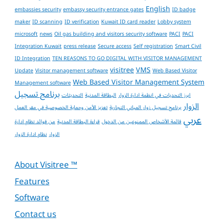
English
embassies security
embassy security entrance gates
ID badge
maker
ID scanning
ID verification
Kuwait ID card reader
Lobby system
microsoft
news
Oil gas building and visitors security software
PACI
PACI
Integration Kuwait
press release
Secure access
Self registration
Smart Civil
ID Integration
TEN REASONS TO GO DIGITAL WITH VISITOR MANAGEMENT
visitree
VMS
Update
Visitor management software
Web Based Visitor
Web Based Visitor Management System
Management software
برنامج تسجيل
ابرز التحديات في انظمة ادارة الزوار
البطاقة المدنية
التحديثات
الزوار
برنامج تسجيل زوار المباني التجارية
تعزيز الأمن وحماية الخصوصية في مقر العمل
عربي
قائمة الأشخاص الممنوعين من الدخول
قراءة البطاقة المدنية
من فوائد نظام ادارة
الزوار
نظام ادارة الزوار
About Visitree ™
Features
Software
Contact us