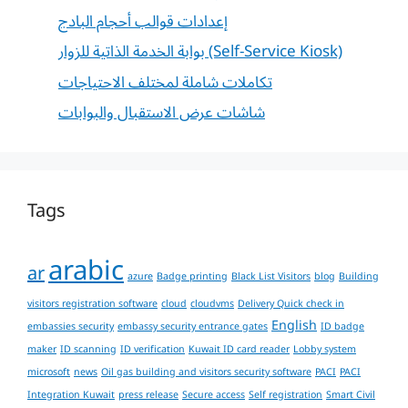
إعدادات قوالب أحجام البادج
بوابة الخدمة الذاتية للزوار (Self-Service Kiosk)
تكاملات شاملة لمختلف الاحتياجات
شاشات عرض الاستقبال والبوابات
Tags
arabic
ar
azure
Badge printing
Black List Visitors
blog
Building
visitors registration software
cloud
cloudvms
Delivery Quick check in
English
embassies security
embassy security entrance gates
ID badge
maker
ID scanning
ID verification
Kuwait ID card reader
Lobby system
microsoft
news
Oil gas building and visitors security software
PACI
PACI
Integration Kuwait
press release
Secure access
Self registration
Smart Civil