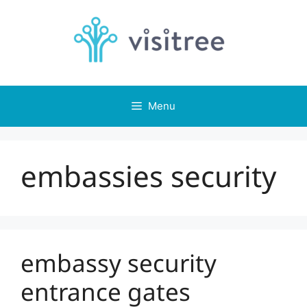
Skip
to
content
Menu
embassies security
embassy security
entrance gates