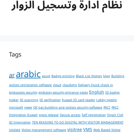
نظام ادارة وتسجيل الزوار
Tags
arabic
ar
azure
Badge printing
Black List Visitors
blog
Building
visitors registration software
cloud
cloudvms
Delivery Quick check in
English
embassies security
embassy security entrance gates
ID badge
maker
ID scanning
ID verification
Kuwait ID card reader
Lobby system
microsoft
news
Oil gas building and visitors security software
PACI
PACI
Integration Kuwait
press release
Secure access
Self registration
Smart Civil
ID Integration
TEN REASONS TO GO DIGITAL WITH VISITOR MANAGEMENT
visitree
VMS
Update
Visitor management software
Web Based Visitor