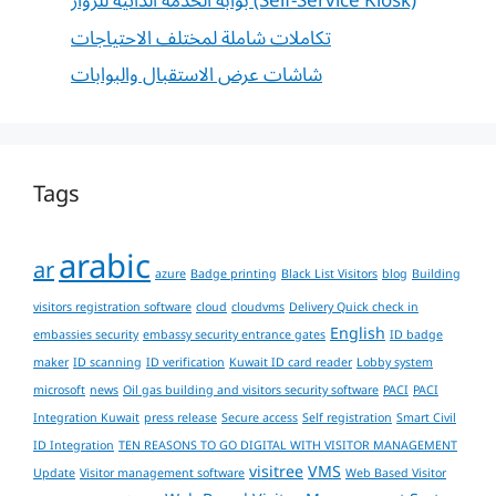
بوابة الخدمة الذاتية للزوار (Self-Service Kiosk)
تكاملات شاملة لمختلف الاحتياجات
شاشات عرض الاستقبال والبوابات
Tags
arabic
ar
azure
Badge printing
Black List Visitors
blog
Building
visitors registration software
cloud
cloudvms
Delivery Quick check in
English
embassies security
embassy security entrance gates
ID badge
maker
ID scanning
ID verification
Kuwait ID card reader
Lobby system
microsoft
news
Oil gas building and visitors security software
PACI
PACI
Integration Kuwait
press release
Secure access
Self registration
Smart Civil
ID Integration
TEN REASONS TO GO DIGITAL WITH VISITOR MANAGEMENT
visitree
VMS
Update
Visitor management software
Web Based Visitor