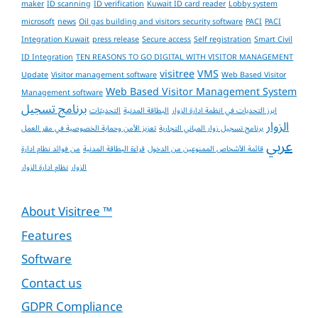
maker
ID scanning
ID verification
Kuwait ID card reader
Lobby system
microsoft
news
Oil gas building and visitors security software
PACI
PACI
Integration Kuwait
press release
Secure access
Self registration
Smart Civil
ID Integration
TEN REASONS TO GO DIGITAL WITH VISITOR MANAGEMENT
visitree
VMS
Update
Visitor management software
Web Based Visitor
Web Based Visitor Management System
Management software
برنامج تسجيل
ابرز التحديات في انظمة ادارة الزوار
البطاقة المدنية
التحديثات
الزوار
برنامج تسجيل زوار المباني التجارية
تعزيز الأمن وحماية الخصوصية في مقر العمل
عربي
قائمة الأشخاص الممنوعين من الدخول
قراءة البطاقة المدنية
من فوائد نظام ادارة
الزوار
نظام ادارة الزوار
About Visitree ™
Features
Software
Contact us
GDPR Compliance