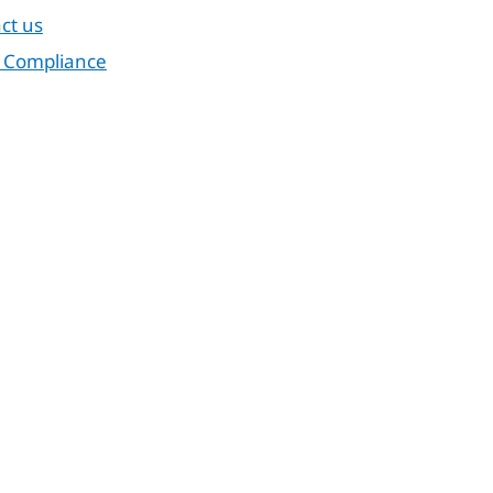
ct us
 Compliance