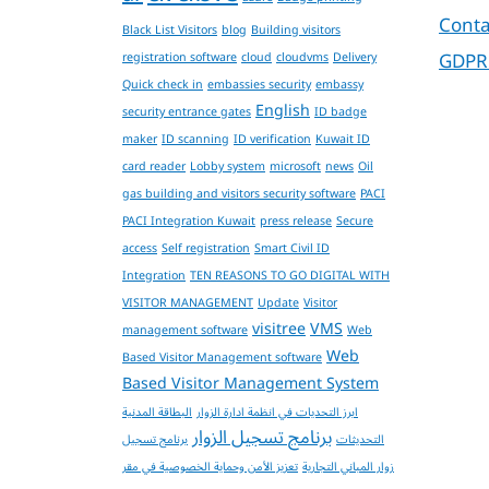
Conta
Black List Visitors
blog
Building visitors
GDPR
registration software
cloud
cloudvms
Delivery
Quick check in
embassies security
embassy
English
security entrance gates
ID badge
maker
ID scanning
ID verification
Kuwait ID
card reader
Lobby system
microsoft
news
Oil
gas building and visitors security software
PACI
PACI Integration Kuwait
press release
Secure
access
Self registration
Smart Civil ID
Integration
TEN REASONS TO GO DIGITAL WITH
VISITOR MANAGEMENT
Update
Visitor
visitree
VMS
management software
Web
Web
Based Visitor Management software
Based Visitor Management System
ابرز التحديات في انظمة ادارة الزوار
البطاقة المدنية
برنامج تسجيل الزوار
التحديثات
برنامج تسجيل
زوار المباني التجارية
تعزيز الأمن وحماية الخصوصية في مقر