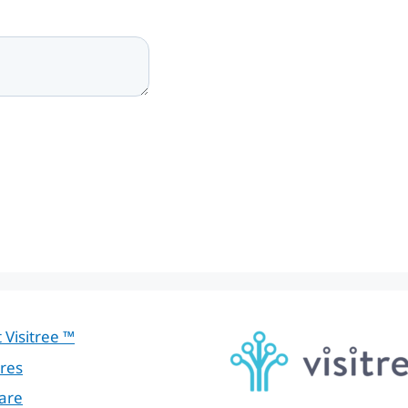
 Visitree ™
res
are