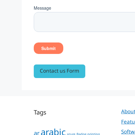
Contact us Form
Tags
About
Featu
arabic
Softw
ar
azure
Badge printing