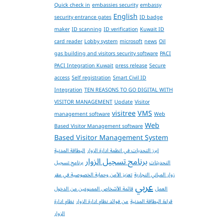
Quick check in
embassies security
embassy
English
security entrance gates
ID badge
maker
ID scanning
ID verification
Kuwait ID
card reader
Lobby system
microsoft
news
Oil
gas building and visitors security software
PACI
PACI Integration Kuwait
press release
Secure
access
Self registration
Smart Civil ID
Integration
TEN REASONS TO GO DIGITAL WITH
VISITOR MANAGEMENT
Update
Visitor
visitree
VMS
management software
Web
Web
Based Visitor Management software
Based Visitor Management System
ابرز التحديات في انظمة ادارة الزوار
البطاقة المدنية
برنامج تسجيل الزوار
التحديثات
برنامج تسجيل
زوار المباني التجارية
تعزيز الأمن وحماية الخصوصية في مقر
عربي
العمل
قائمة الأشخاص الممنوعين من الدخول
قراءة البطاقة المدنية
من فوائد نظام ادارة الزوار
نظام ادارة
الزوار