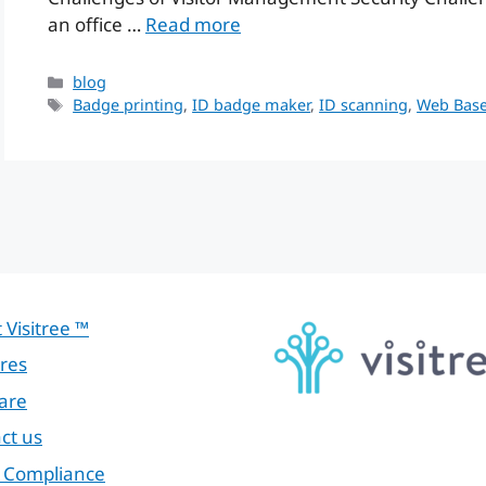
an office …
Read more
Categories
blog
Tags
Badge printing
,
ID badge maker
,
ID scanning
,
Web Base
 Visitree ™
res
are
ct us
 Compliance