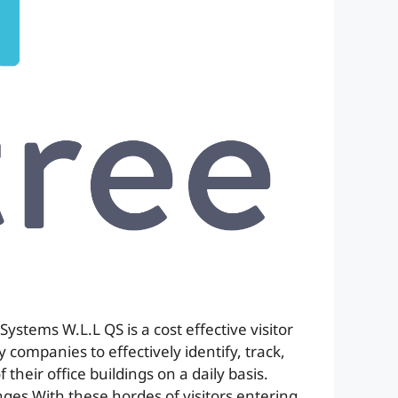
tems W.L.L QS is a cost effective visitor
ompanies to effectively identify, track,
heir office buildings on a daily basis.
ges With these hordes of visitors entering