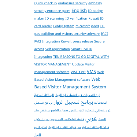
Quick check in
embassies security
embassy
English
security entrance gates
ID badge
maker
ID scanning
ID verification
Kuwait ID
card reader
Lobby system
microsoft
news
Oil
gas building and visitors security software
PACI
PACI Integration Kuwait
press release
Secure
access
Self registration
Smart Civil ID
Integration
TEN REASONS TO GO DIGITAL WITH
VISITOR MANAGEMENT
Update
Visitor
visitree
VMS
management software
Web
Web
Based Visitor Management software
Based Visitor Management System
ابرز التحديات في انظمة ادارة الزوار
البطاقة المدنية
برنامج تسجيل الزوار
التحديثات
برنامج تسجيل
زوار المباني التجارية
تعزيز الأمن وحماية الخصوصية في مقر
عربي
العمل
قائمة الأشخاص الممنوعين من الدخول
قراءة البطاقة المدنية
من فوائد نظام ادارة الزوار
نظام ادارة
الزوار