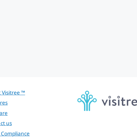
 Visitree ™
res
are
ct us
 Compliance