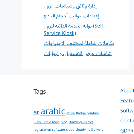
إدارة وثائق وسياسات الزوار
إعدادات قوالب أحجام البادج
بوابة الخدمة الذاتية للزوار (Self-
Service Kiosk)
تكاملات شاملة لمختلف الاحتياجات
شاشات عرض الاستقبال والبوابات
Tags
About
Featu
arabic
Softw
ar
azure
Badge printing
Conta
Black List Visitors
blog
Building visitors
GDPR
registration software
cloud
cloudvms
Delivery