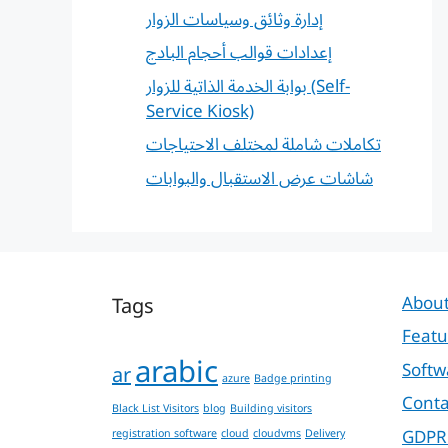
إدارة وثائق وسياسات الزوار
إعدادات قوالب أحجام البادج
بوابة الخدمة الذاتية للزوار (Self-
Service Kiosk)
تكاملات شاملة لمختلف الاحتياجات
شاشات عرض الاستقبال والبوابات
Tags
About
Featu
arabic
Softw
ar
azure
Badge printing
Conta
Black List Visitors
blog
Building visitors
GDPR
registration software
cloud
cloudvms
Delivery