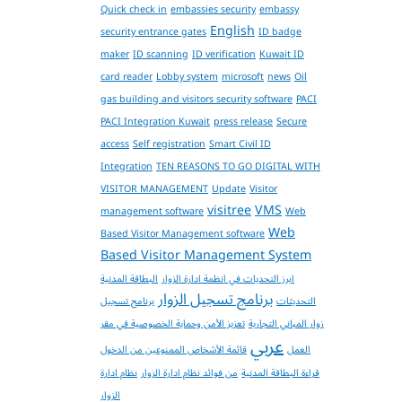
Quick check in
embassies security
embassy
English
security entrance gates
ID badge
maker
ID scanning
ID verification
Kuwait ID
card reader
Lobby system
microsoft
news
Oil
gas building and visitors security software
PACI
PACI Integration Kuwait
press release
Secure
access
Self registration
Smart Civil ID
Integration
TEN REASONS TO GO DIGITAL WITH
VISITOR MANAGEMENT
Update
Visitor
visitree
VMS
management software
Web
Web
Based Visitor Management software
Based Visitor Management System
ابرز التحديات في انظمة ادارة الزوار
البطاقة المدنية
برنامج تسجيل الزوار
التحديثات
برنامج تسجيل
زوار المباني التجارية
تعزيز الأمن وحماية الخصوصية في مقر
عربي
العمل
قائمة الأشخاص الممنوعين من الدخول
قراءة البطاقة المدنية
من فوائد نظام ادارة الزوار
نظام ادارة
الزوار