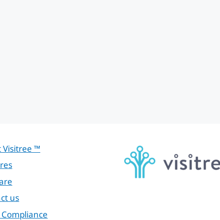
 Visitree ™
res
are
ct us
 Compliance