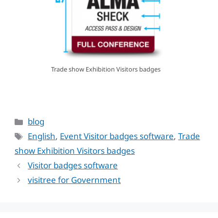
Trade show Exhibition Visitors badges
Categories
blog
Tags
English
,
Event Visitor badges software
,
Trade
show Exhibition Visitors badges
Visitor badges software
visitree for Government