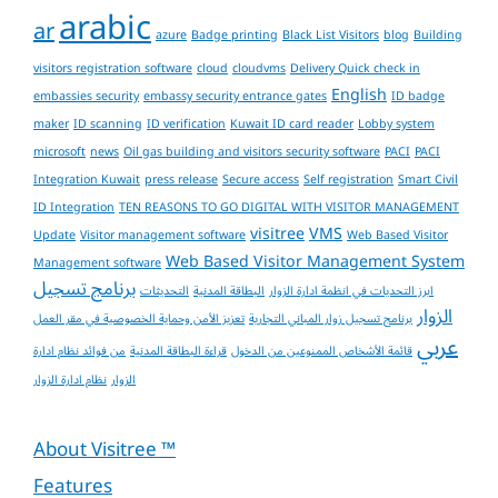
arabic
ar
azure
Badge printing
Black List Visitors
blog
Building
visitors registration software
cloud
cloudvms
Delivery Quick check in
English
embassies security
embassy security entrance gates
ID badge
maker
ID scanning
ID verification
Kuwait ID card reader
Lobby system
microsoft
news
Oil gas building and visitors security software
PACI
PACI
Integration Kuwait
press release
Secure access
Self registration
Smart Civil
ID Integration
TEN REASONS TO GO DIGITAL WITH VISITOR MANAGEMENT
visitree
VMS
Update
Visitor management software
Web Based Visitor
Web Based Visitor Management System
Management software
برنامج تسجيل
ابرز التحديات في انظمة ادارة الزوار
البطاقة المدنية
التحديثات
الزوار
برنامج تسجيل زوار المباني التجارية
تعزيز الأمن وحماية الخصوصية في مقر العمل
عربي
قائمة الأشخاص الممنوعين من الدخول
قراءة البطاقة المدنية
من فوائد نظام ادارة
الزوار
نظام ادارة الزوار
About Visitree ™
Features