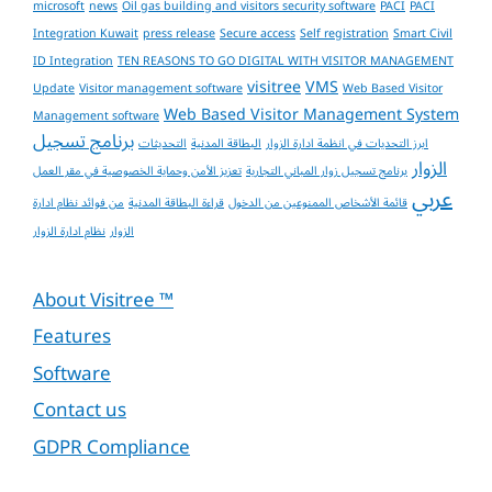
microsoft
news
Oil gas building and visitors security software
PACI
PACI
Integration Kuwait
press release
Secure access
Self registration
Smart Civil
ID Integration
TEN REASONS TO GO DIGITAL WITH VISITOR MANAGEMENT
visitree
VMS
Update
Visitor management software
Web Based Visitor
Web Based Visitor Management System
Management software
برنامج تسجيل
ابرز التحديات في انظمة ادارة الزوار
البطاقة المدنية
التحديثات
الزوار
برنامج تسجيل زوار المباني التجارية
تعزيز الأمن وحماية الخصوصية في مقر العمل
عربي
قائمة الأشخاص الممنوعين من الدخول
قراءة البطاقة المدنية
من فوائد نظام ادارة
الزوار
نظام ادارة الزوار
About Visitree ™
Features
Software
Contact us
GDPR Compliance