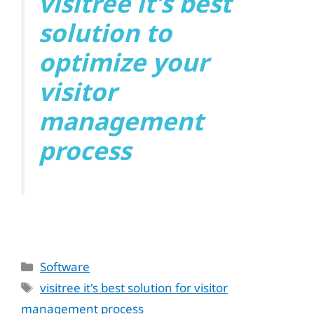
visitree it’s best
solution to
optimize your
visitor
management
process
Categories
Software
Tags
visitree it's best solution for visitor
management process