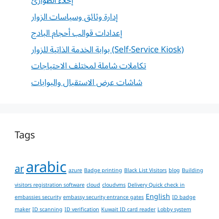
إخلاء الطوارئ
إدارة وثائق وسياسات الزوار
إعدادات قوالب أحجام البادج
بوابة الخدمة الذاتية للزوار (Self-Service Kiosk)
تكاملات شاملة لمختلف الاحتياجات
شاشات عرض الاستقبال والبوابات
Tags
arabic
ar
azure
Badge printing
Black List Visitors
blog
Building
visitors registration software
cloud
cloudvms
Delivery Quick check in
English
embassies security
embassy security entrance gates
ID badge
maker
ID scanning
ID verification
Kuwait ID card reader
Lobby system