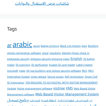
شاشات عرض الاستقبال والبوابات
Tags
arabic
ar
azure
Badge printing
Black List Visitors
blog
Building
visitors registration software
cloud
cloudvms
Delivery Quick check in
English
embassies security
embassy security entrance gates
ID badge
maker
ID scanning
ID verification
Kuwait ID card reader
Lobby system
microsoft
news
Oil gas building and visitors security software
PACI
PACI
Integration Kuwait
press release
Secure access
Self registration
Smart Civil
ID Integration
TEN REASONS TO GO DIGITAL WITH VISITOR MANAGEMENT
visitree
VMS
Update
Visitor management software
Web Based Visitor
Web Based Visitor Management System
Management software
برنامج تسجيل
ابرز التحديات في انظمة ادارة الزوار
البطاقة المدنية
التحديثات
الزوار