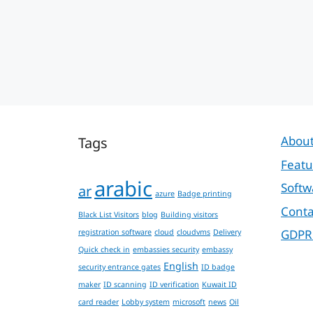
Tags
About
Featu
arabic
Softw
ar
azure
Badge printing
Conta
Black List Visitors
blog
Building visitors
GDPR
registration software
cloud
cloudvms
Delivery
Quick check in
embassies security
embassy
English
security entrance gates
ID badge
maker
ID scanning
ID verification
Kuwait ID
card reader
Lobby system
microsoft
news
Oil