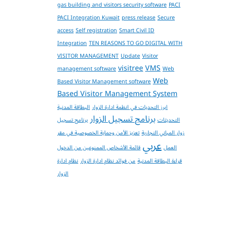
gas building and visitors security software
PACI
PACI Integration Kuwait
press release
Secure
access
Self registration
Smart Civil ID
Integration
TEN REASONS TO GO DIGITAL WITH
VISITOR MANAGEMENT
Update
Visitor
visitree
VMS
management software
Web
Web
Based Visitor Management software
Based Visitor Management System
ابرز التحديات في انظمة ادارة الزوار
البطاقة المدنية
برنامج تسجيل الزوار
التحديثات
برنامج تسجيل
زوار المباني التجارية
تعزيز الأمن وحماية الخصوصية في مقر
عربي
العمل
قائمة الأشخاص الممنوعين من الدخول
قراءة البطاقة المدنية
من فوائد نظام ادارة الزوار
نظام ادارة
الزوار