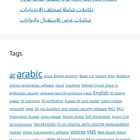
تكاملات شاملة لمختلف الاحتياجات
شاشات عرض الاستقبال والبوابات
Tags
arabic
ar
azure
Badge printing
Black List Visitors
blog
Building
visitors registration software
cloud
cloudvms
Delivery Quick check in
English
embassies security
embassy security entrance gates
ID badge
maker
ID scanning
ID verification
Kuwait ID card reader
Lobby system
microsoft
news
Oil gas building and visitors security software
PACI
PACI
Integration Kuwait
press release
Secure access
Self registration
Smart Civil
ID Integration
TEN REASONS TO GO DIGITAL WITH VISITOR MANAGEMENT
visitree
VMS
Update
Visitor management software
Web Based Visitor
Web Based Visitor Management System