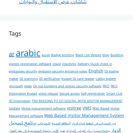
شاشات عرض الاستقبال والبوابات
Tags
arabic
ar
azure
Badge printing
Black List Visitors
blog
Building
visitors registration software
cloud
cloudvms
Delivery Quick check in
English
embassies security
embassy security entrance gates
ID badge
maker
ID scanning
ID verification
Kuwait ID card reader
Lobby system
microsoft
news
Oil gas building and visitors security software
PACI
PACI
Integration Kuwait
press release
Secure access
Self registration
Smart Civil
ID Integration
TEN REASONS TO GO DIGITAL WITH VISITOR MANAGEMENT
visitree
VMS
Update
Visitor management software
Web Based Visitor
Web Based Visitor Management System
Management software
برنامج تسجيل
ابرز التحديات في انظمة ادارة الزوار
البطاقة المدنية
التحديثات
الزوار
برنامج تسجيل زوار المباني التجارية
تعزيز الأمن وحماية الخصوصية في مقر العمل