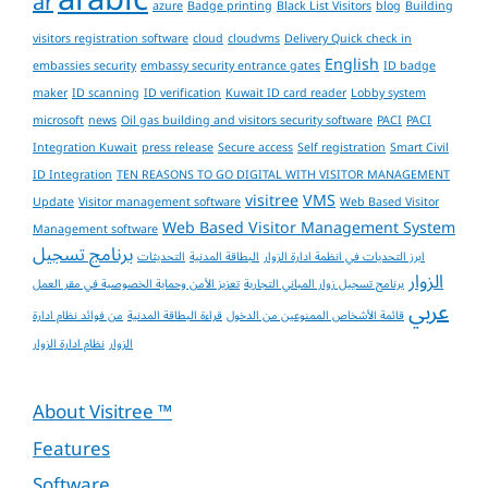
arabic
ar
azure
Badge printing
Black List Visitors
blog
Building
visitors registration software
cloud
cloudvms
Delivery Quick check in
English
embassies security
embassy security entrance gates
ID badge
maker
ID scanning
ID verification
Kuwait ID card reader
Lobby system
microsoft
news
Oil gas building and visitors security software
PACI
PACI
Integration Kuwait
press release
Secure access
Self registration
Smart Civil
ID Integration
TEN REASONS TO GO DIGITAL WITH VISITOR MANAGEMENT
visitree
VMS
Update
Visitor management software
Web Based Visitor
Web Based Visitor Management System
Management software
برنامج تسجيل
ابرز التحديات في انظمة ادارة الزوار
البطاقة المدنية
التحديثات
الزوار
برنامج تسجيل زوار المباني التجارية
تعزيز الأمن وحماية الخصوصية في مقر العمل
عربي
قائمة الأشخاص الممنوعين من الدخول
قراءة البطاقة المدنية
من فوائد نظام ادارة
الزوار
نظام ادارة الزوار
About Visitree ™
Features
Software