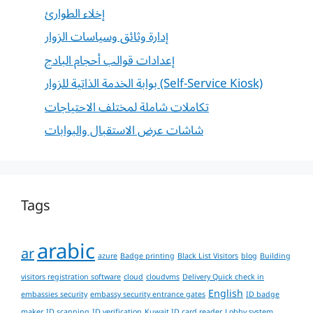
إخلاء الطوارئ
إدارة وثائق وسياسات الزوار
إعدادات قوالب أحجام البادج
بوابة الخدمة الذاتية للزوار (Self-Service Kiosk)
تكاملات شاملة لمختلف الاحتياجات
شاشات عرض الاستقبال والبوابات
Tags
arabic
ar
azure
Badge printing
Black List Visitors
blog
Building
visitors registration software
cloud
cloudvms
Delivery Quick check in
English
embassies security
embassy security entrance gates
ID badge
maker
ID scanning
ID verification
Kuwait ID card reader
Lobby system