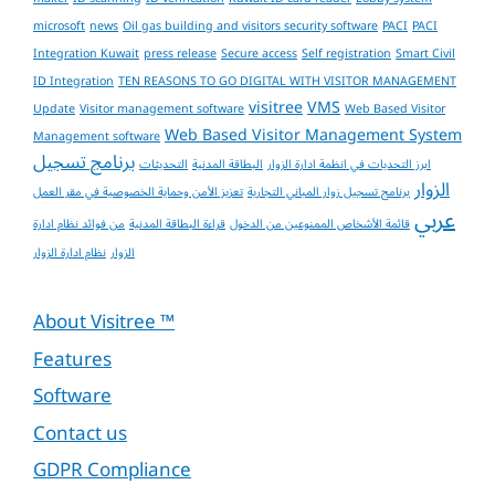
microsoft
news
Oil gas building and visitors security software
PACI
PACI
Integration Kuwait
press release
Secure access
Self registration
Smart Civil
ID Integration
TEN REASONS TO GO DIGITAL WITH VISITOR MANAGEMENT
visitree
VMS
Update
Visitor management software
Web Based Visitor
Web Based Visitor Management System
Management software
برنامج تسجيل
ابرز التحديات في انظمة ادارة الزوار
البطاقة المدنية
التحديثات
الزوار
برنامج تسجيل زوار المباني التجارية
تعزيز الأمن وحماية الخصوصية في مقر العمل
عربي
قائمة الأشخاص الممنوعين من الدخول
قراءة البطاقة المدنية
من فوائد نظام ادارة
الزوار
نظام ادارة الزوار
About Visitree ™
Features
Software
Contact us
GDPR Compliance