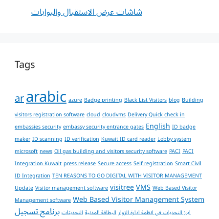
شاشات عرض الاستقبال والبوابات
Tags
arabic
ar
azure
Badge printing
Black List Visitors
blog
Building
visitors registration software
cloud
cloudvms
Delivery Quick check in
English
embassies security
embassy security entrance gates
ID badge
maker
ID scanning
ID verification
Kuwait ID card reader
Lobby system
microsoft
news
Oil gas building and visitors security software
PACI
PACI
Integration Kuwait
press release
Secure access
Self registration
Smart Civil
ID Integration
TEN REASONS TO GO DIGITAL WITH VISITOR MANAGEMENT
visitree
VMS
Update
Visitor management software
Web Based Visitor
Web Based Visitor Management System
Management software
برنامج تسجيل
ابرز التحديات في انظمة ادارة الزوار
البطاقة المدنية
التحديثات