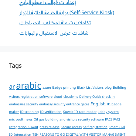
إعدادات قوالب أحجام البادج
بوابة الخدمة الذاتية للزوار (Self-Service Kiosk)
تكاملات شاملة لمختلف الاحتياجات
شاشات عرض الاستقبال والبوابات
Tags
arabic
ar
azure
Badge printing
Black List Visitors
blog
Building
visitors registration software
cloud
cloudvms
Delivery Quick check in
English
embassies security
embassy security entrance gates
ID badge
maker
ID scanning
ID verification
Kuwait ID card reader
Lobby system
microsoft
news
Oil gas building and visitors security software
PACI
PACI
Integration Kuwait
press release
Secure access
Self registration
Smart Civil
ID Integration
TEN REASONS TO GO DIGITAL WITH VISITOR MANAGEMENT