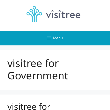
Skip
to
content
Menu
visitree for
Government
visitree for