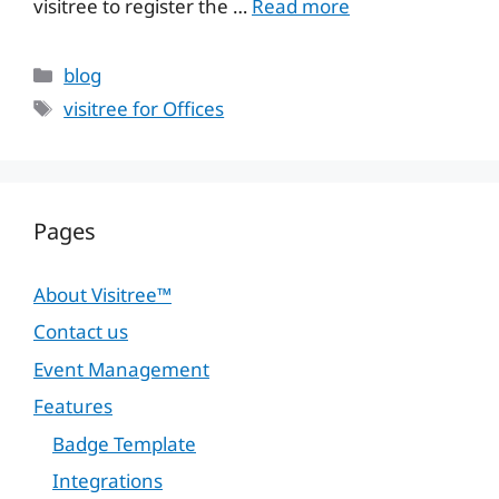
visitree to register the …
Read more
Categories
blog
Tags
visitree for Offices
Pages
About Visitree™
Contact us
Event Management
Features
Badge Template
Integrations