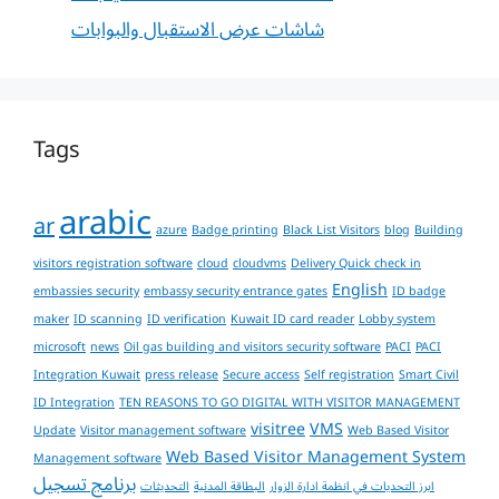
شاشات عرض الاستقبال والبوابات
Tags
arabic
ar
azure
Badge printing
Black List Visitors
blog
Building
visitors registration software
cloud
cloudvms
Delivery Quick check in
English
embassies security
embassy security entrance gates
ID badge
maker
ID scanning
ID verification
Kuwait ID card reader
Lobby system
microsoft
news
Oil gas building and visitors security software
PACI
PACI
Integration Kuwait
press release
Secure access
Self registration
Smart Civil
ID Integration
TEN REASONS TO GO DIGITAL WITH VISITOR MANAGEMENT
visitree
VMS
Update
Visitor management software
Web Based Visitor
Web Based Visitor Management System
Management software
برنامج تسجيل
ابرز التحديات في انظمة ادارة الزوار
البطاقة المدنية
التحديثات