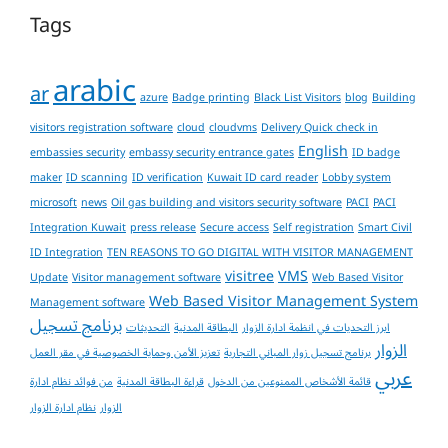
Tags
arabic
ar
azure
Badge printing
Black List Visitors
blog
Building
visitors registration software
cloud
cloudvms
Delivery Quick check in
English
embassies security
embassy security entrance gates
ID badge
maker
ID scanning
ID verification
Kuwait ID card reader
Lobby system
microsoft
news
Oil gas building and visitors security software
PACI
PACI
Integration Kuwait
press release
Secure access
Self registration
Smart Civil
ID Integration
TEN REASONS TO GO DIGITAL WITH VISITOR MANAGEMENT
visitree
VMS
Update
Visitor management software
Web Based Visitor
Web Based Visitor Management System
Management software
برنامج تسجيل
ابرز التحديات في انظمة ادارة الزوار
البطاقة المدنية
التحديثات
الزوار
برنامج تسجيل زوار المباني التجارية
تعزيز الأمن وحماية الخصوصية في مقر العمل
عربي
قائمة الأشخاص الممنوعين من الدخول
قراءة البطاقة المدنية
من فوائد نظام ادارة
الزوار
نظام ادارة الزوار